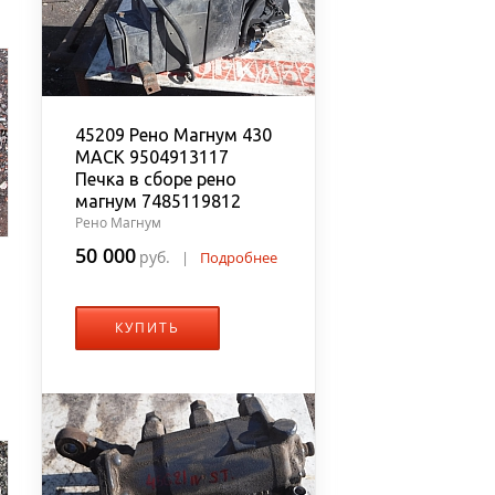
45209 Рено Магнум 430
MACK 9504913117
Печка в сборе рено
магнум 7485119812
Рено Магнум
50 000
руб.
|
Подробнее
КУПИТЬ