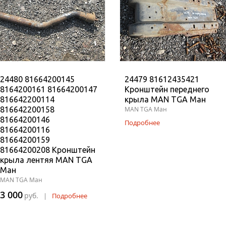
24480 81664200145
24479 81612435421
8164200161 81664200147
Кронштейн переднего
816642200114
крыла MAN TGA Ман
816642200158
MAN TGA Ман
81664200146
Подробнее
81664200116
81664200159
81664200208 Кронштейн
крыла лентяя MAN TGA
Ман
MAN TGA Ман
3 000
руб.
|
Подробнее