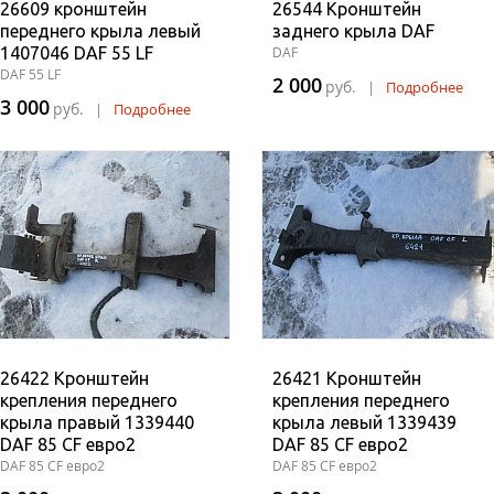
26609 кронштейн
26544 Кронштейн
переднего крыла левый
заднего крыла DAF
1407046 DAF 55 LF
DAF
DAF 55 LF
2 000
руб.
|
Подробнее
3 000
руб.
|
Подробнее
26422 Кронштейн
26421 Кронштейн
крепления переднего
крепления переднего
крыла правый 1339440
крыла левый 1339439
DAF 85 CF евро2
DAF 85 CF евро2
DAF 85 CF евро2
DAF 85 CF евро2