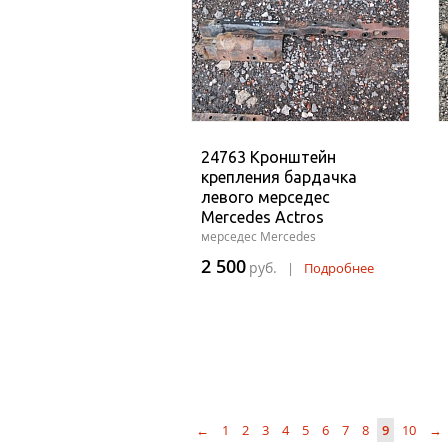
24763 Кронштейн
крепления бардачка
левого мерседес
Mercedes Actros
мерседес Mercedes
2 500
руб.
|
Подробнее
←
1
2
3
4
5
6
7
8
9
10
→