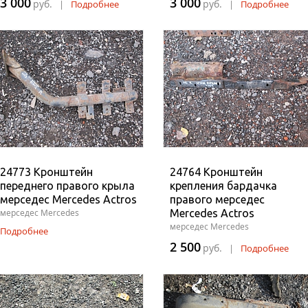
3 000
3 000
руб.
руб.
|
Подробнее
|
Подробнее
24773 Кронштейн
24764 Кронштейн
переднего правого крыла
крепления бардачка
мерседес Mercedes Actros
правого мерседес
мерседес Mercedes
Mercedes Actros
мерседес Mercedes
Подробнее
2 500
руб.
|
Подробнее