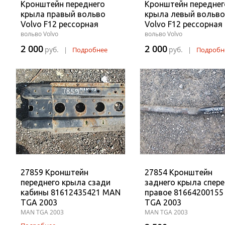
Кронштейн переднего
Кронштейн переднег
крыла правый вольво
крыла левый вольво
Volvo F12 рессорная
Volvo F12 рессорная
вольво Volvo
вольво Volvo
2 000
2 000
руб.
руб.
|
Подробнее
|
Подробн
27859 Кронштейн
27854 Кронштейн
переднего крыла сзади
заднего крыла спер
кабины 81612435421 MAN
правое 8166420015
TGA 2003
TGA 2003
MAN TGA 2003
MAN TGA 2003