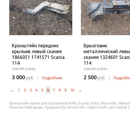
Кронштейн передних
Брызговик
крыльев левый скания
металлический лев
1866051 1741571 Scania
скания 1324601 Scan
114
114
скания scania
скания scania
3 000
2 500
руб.
руб.
|
Подробнее
|
Подробн
←
1
2
3
4
5
6
7
8
9
10
→
Кронштейн крыла для грузовиков MAN, Scania, Volvo, Mercedes, Renault
Нижнем Новгороде. Продажа б/у запчастей с гарантией с доставкой п