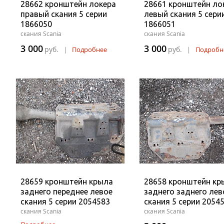
28662 кронштейн локера
28661 кронштейн ло
правый скания 5 серии
левый скания 5 сери
1866050
1866051
скания Scania
скания Scania
3 000
3 000
руб.
руб.
|
Подробнее
|
Подробн
28659 кронштейн крыла
28658 кронштейн кр
заднего переднее левое
заднего заднего лев
скания 5 серии 2054583
скания 5 серии 2054
скания Scania
скания Scania