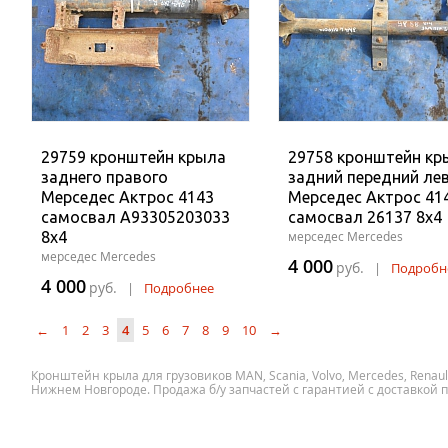
29759 кронштейн крыла
29758 кронштейн кр
заднего правого
задний передний ле
Мерседес Актрос 4143
Мерседес Актрос 41
самосвал A93305203033
самосвал 26137 8x4
8x4
мерседес Mercedes
мерседес Mercedes
4 000
руб.
|
Подробн
4 000
руб.
|
Подробнее
←
1
2
3
4
5
6
7
8
9
10
→
Кронштейн крыла для грузовиков MAN, Scania, Volvo, Mercedes, Renault
Нижнем Новгороде. Продажа б/у запчастей с гарантией с доставкой п