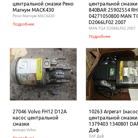
центральной смазки Рено
центральной смазки
Магнум MACK430
840BAR 25902554 RH
Рено Магнум MACK430
04271050800 MAN T
D2066LF02 2007
Подробнее
MAN TGA D2066LF02 2007
Подробнее
27046 Volvo FH12 D12A
10263 Агрегат (насос
насос центральной
центральной смазки
смазки
1379403 1340801 DA
вольво Volvo
Даф
DAF Даф