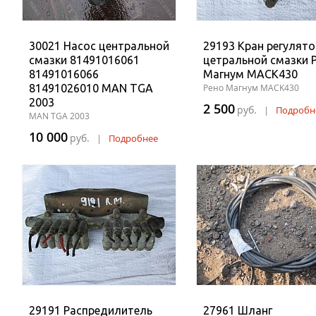
30021 Насос центральной
29193 Кран регулято
смазки 81491016061
цетральной смазки 
81491016066
Магнум MACK430
81491026010 MAN TGA
Рено Магнум MACK430
2003
2 500
руб.
|
Подробн
MAN TGA 2003
10 000
руб.
|
Подробнее
29191 Распредилитель
27961 Шланг