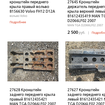
кронштейн переднего
27645 Кронштейн
крыла правый вольво
держатель переднег
8156630 Volvo FH12 D12A
крыла верхний левы
вольво Volvo
81612435419 MAN T
D2066LF02 2007
Подробнее
MAN TGA D2066LF02 2007
2 500
руб.
|
Подробн
27628 Кронштейн
27627 Кронштейн
заднего переднего крыла
заднего переднего 
правый 81612435421
левый 81612435421
MAN TGA D2066LF02 2007
TGA D2066LF02 2007