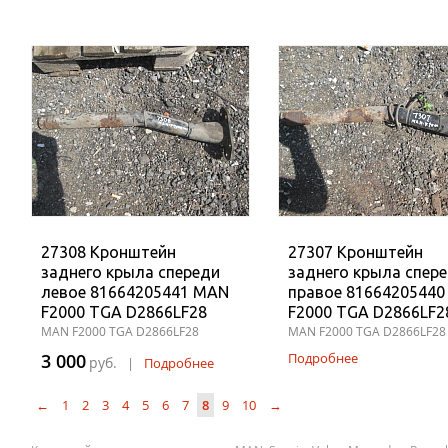
27308 Кронштейн
27307 Кронштейн
заднего крыла спереди
заднего крыла спер
левое 81664205441 MAN
правое 8166420544
F2000 TGA D2866LF28
F2000 TGA D2866LF2
MAN F2000 TGA D2866LF28
MAN F2000 TGA D2866LF28
3 000
Подробнее
руб.
|
Подробнее
←
1
2
3
4
5
6
7
8
9
10
→