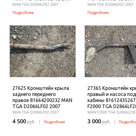
MAN TGA D2066LF02 2007
MAN TGA D2066LF02 2007
Подробнее
Подробнее
27625 Кронштейн крыла
27365 Кронштейн к
заднего переднего
правый и насоса по
правое 81664200232 MAN
кабины 8161243526
TGA D2066LF02 2007
F2000 TGA D2866LF2
MAN TGA D2066LF02 2007
MAN F2000 TGA D2866LF28
4 500
3 000
руб.
руб.
|
Подробнее
|
Подробн