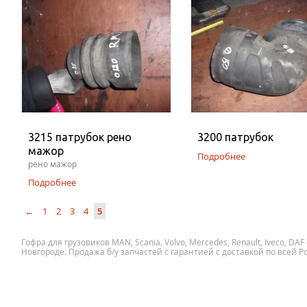
3215 патрубок рено
3200 патрубок
мажор
Подробнее
рено мажор
Подробнее
←
1
2
3
4
5
Гофра для грузовиков MAN, Scania, Volvo, Mercedes, Renault, Iveco, D
Новгороде. Продажа б/у запчастей с гарантией с доставкой по всей Р