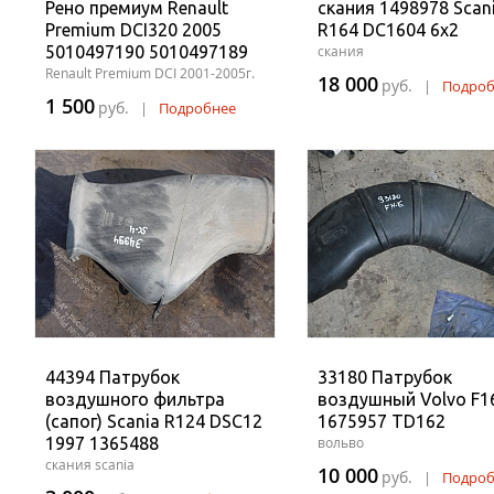
Рено премиум Renault
скания 1498978 Scan
Premium DCI320 2005
R164 DC1604 6x2
5010497190 5010497189
скания
Renault Premium DCI 2001-2005г.
18 000
руб.
|
Подроб
1 500
руб.
|
Подробнее
44394 Патрубок
33180 Патрубок
воздушного фильтра
воздушный Volvo F1
(сапог) Scania R124 DSC12
1675957 TD162
1997 1365488
вольво
скания scania
10 000
руб.
|
Подроб