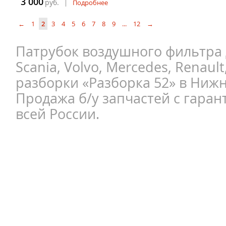
3 000
руб.
|
Подробнее
←
1
2
3
4
5
6
7
8
9
...
12
→
Патрубок воздушного фильтра 
Scania, Volvo, Mercedes, Renault
разборки «Разборка 52» в Ниж
Продажа б/у запчастей с гаран
всей России.