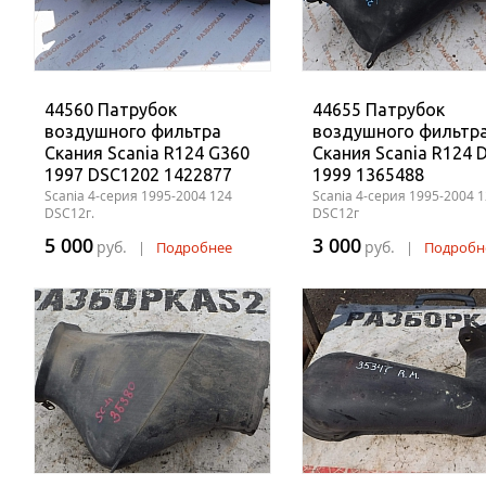
44560 Патрубок
44655 Патрубок
воздушного фильтра
воздушного фильтр
Скания Scania R124 G360
Скания Scania R124 
1997 DSC1202 1422877
1999 1365488
Scania 4-серия 1995-2004 124
Scania 4-серия 1995-2004 
DSC12г.
DSC12г
5 000
3 000
руб.
руб.
|
Подробнее
|
Подробн