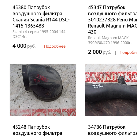
45380 Патрубок
45347 Патрубок
воздушного фильтра
воздушного фильтр
Скания Scania R144 DSC-
5010237828 Рено Ма
1415 1365488
Renault Magnum MA
Scania 4-серия 1995-2004 144
430
DSC14г.
Renault Magnum MACK
390/430/470 1996-2000г.
4 000
руб.
|
Подробнее
2 000
руб.
|
Подробн
45248 Патрубок
34786 Патрубок
воздушного фильтра
воздушного фильтр