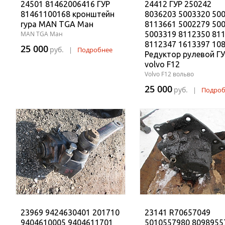
24501 81462006416 ГУР
24412 ГУР 250242
81461100168 кронштейн
8036203 5003320 50
гура MAN TGA Ман
8113661 5002279 50
MAN TGA Ман
5003319 8112350 81
8112347 1613397 10
25 000
руб.
|
Подробнее
Редуктор рулевой Г
volvo F12
Volvo F12 вольво
25 000
руб.
|
Подроб
23969 9424630401 201710
23141 R70657049
9404610005 9404611701
5010557980 8098955