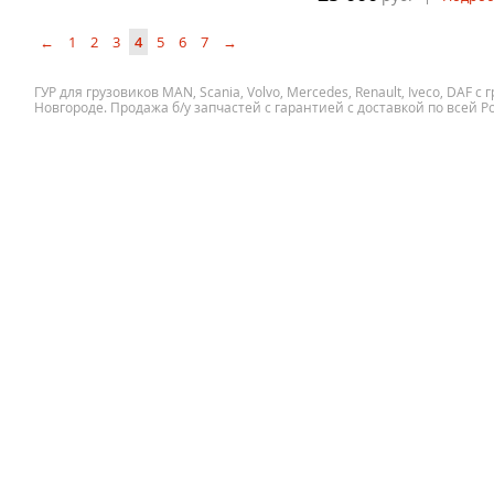
←
1
2
3
4
5
6
7
→
ГУР для грузовиков MAN, Scania, Volvo, Mercedes, Renault, Iveco, DAF 
Новгороде. Продажа б/у запчастей с гарантией с доставкой по всей Р