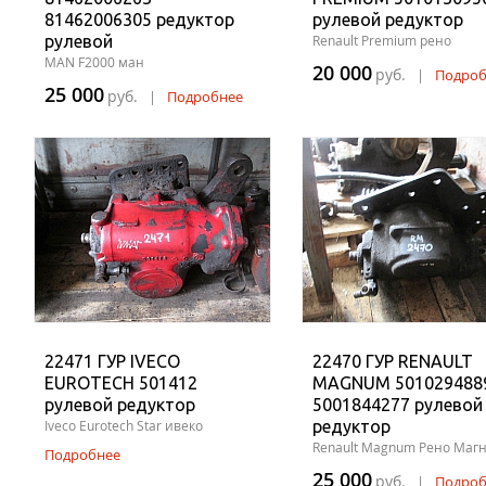
81462006305 редуктор
рулевой редуктор
рулевой
Renault Premium рено
MAN F2000 ман
20 000
руб.
|
Подроб
25 000
руб.
|
Подробнее
22471 ГУР IVECO
22470 ГУР RENAULT
EUROTECH 501412
MAGNUM 501029488
рулевой редуктор
5001844277 рулевой
Iveco Eurotech Star ивеко
редуктор
Renault Magnum Рено Маг
Подробнее
25 000
руб.
|
Подроб