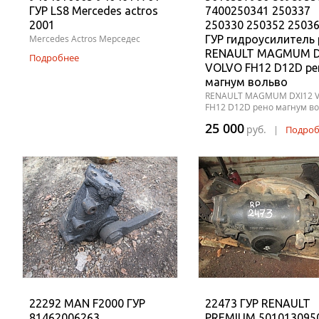
ГУР LS8 Mercedes actros
7400250341 250337
2001
250330 250352 2503
Mercedes Actros Мерседес
ГУР гидроусилитель
RENAULT MAGMUM D
Подробнее
VOLVO FH12 D12D ре
магнум вольво
RENAULT MAGMUM DXI12 
FH12 D12D рено магнум в
25 000
руб.
|
Подроб
22292 MAN F2000 ГУР
22473 ГУР RENAULT
81462006263
PREMIUM 501013095