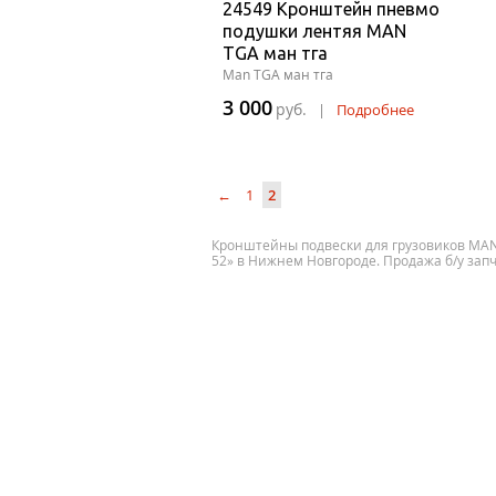
24549 Кронштейн пневмо
подушки лентяя MAN
TGA ман тга
Man TGA ман тга
3 000
руб.
|
Подробнее
←
1
2
Кронштейны подвески для грузовиков MAN, S
52» в Нижнем Новгороде. Продажа б/у запч