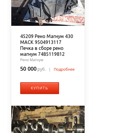
45209 Рено Магнум 430
MACK 9504913117
Печка в сборе рено
магнум 7485119812
Рено Магнум
50 000
руб.
|
Подробнее
КУПИТЬ