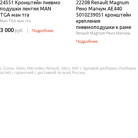
24551 Кронштейн пневмо
22208 Renault Magnum
подушки лентяя MAN
Рено Магнум AE440
TGA ман тга
5010239051 кронштейн
Man TGA ман тга
крепления
пневмоподушки к раме
3 000
руб.
|
Подробнее
Renault Magnum Рено Магнум
Подробнее
cania, Volvo, Mercedes, Renault, Iveco, DAF с грузовой разборки «Разборка
астей с гарантией с доставкой по всей России.