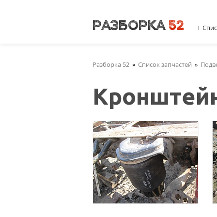
Спис
Разборка 52
»
Список запчастей
»
Подв
Кронштей