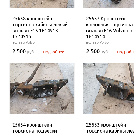
25658 кронштейн
25657 Кронштейн
торсиона кабины левый
крепления торсиона
вольво F16 1614913
вольво F16 Volvo пр
1570915
1614914
вольво Volvo
вольво Volvo
2 500
2 500
руб.
руб.
|
Подробнее
|
Подробн
25654 кронштейн
25653 кронштейн
торсиона подвески
торсиона кабины ле