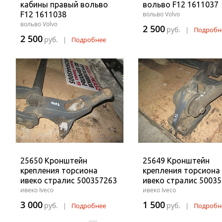
кабины правый вольво
вольво F12 1611037
F12 1611038
вольво Volvo
вольво Volvo
2 500
руб.
|
Подробн
2 500
руб.
|
Подробнее
25650 Кронштейн
25649 Кронштейн
крепления торсиона
крепления торсиона
ивеко стралис 500357263
ивеко стралис 5003
ивеко Iveco
ивеко Iveco
3 000
1 500
руб.
руб.
|
Подробнее
|
Подробн