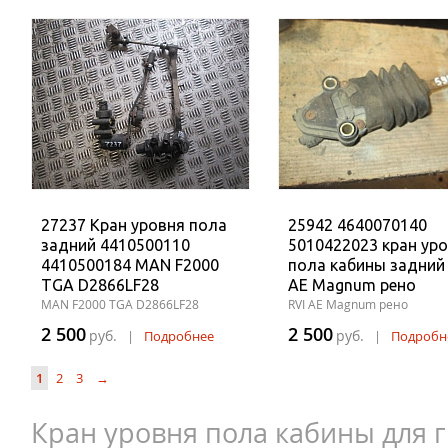
27237 Кран уровня пола
25942 4640070140
задний 4410500110
5010422023 кран ур
4410500184 MAN F2000
пола кабины задний
TGA D2866LF28
AE Magnum рено
MAN F2000 TGA D2866LF28
RVI AE Magnum рено
2 500
2 500
руб.
руб.
|
Подробнее
|
Подробн
1
2
3
→
Кран уровня пола кабины для 