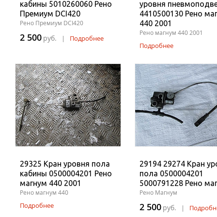
кабины 5010260060 Рено
уровня пневмоподв
Премиум DCI420
4410500130 Рено ма
Рено Премиум DCI420
440 2001
Рено магнум 440 2001
2 500
руб.
|
Подробнее
Подробнее
29325 Кран уровня пола
29194 29274 Кран ур
кабины 0500004201 Рено
пола 0500004201
магнум 440 2001
5000791228 Рено ма
Рено магнум 440
Рено Магнум
Подробнее
2 500
руб.
|
Подробн