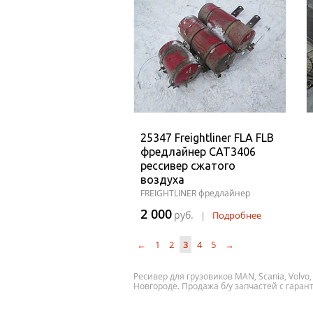
25347 Freightliner FLA FLB
фредлайнер CAT3406
рессивер сжатого
воздуха
FREIGHTLINER фредлайнер
2 000
руб.
|
Подробнее
←
1
2
3
4
5
→
Ресивер для грузовиков MAN, Scania, Volvo,
Новгороде. Продажа б/у запчастей с гарант