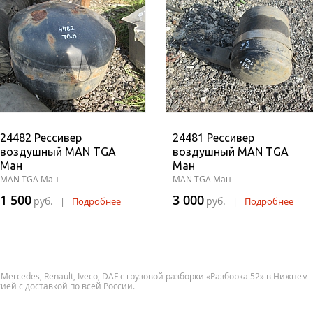
24482 Рессивер
24481 Рессивер
воздушный MAN TGA
воздушный MAN TGA
Ман
Ман
MAN TGA Ман
MAN TGA Ман
1 500
3 000
руб.
руб.
|
Подробнее
|
Подробнее
 Mercedes, Renault, Iveco, DAF с грузовой разборки «Разборка 52» в Нижнем
ией с доставкой по всей России.