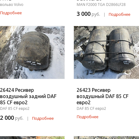
вольво Volvo
MAN F2000 TGA D2866LF28
Подробнее
3 000
руб.
|
Подробнее
26424 Ресивер
26423 Ресивер
воздушный задний DAF
воздушный DAF 85 CF
85 CF евро2
евро2
DAF 85 CF евро2
DAF 85 CF евро2
2 000
Подробнее
руб.
|
Подробнее