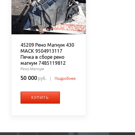
45209 Рено Магнум 430
MACK 9504913117
Печка в сборе рено
магнум 7485119812
Рено Магнум
50 000
руб.
|
Подробнее
КУПИТЬ