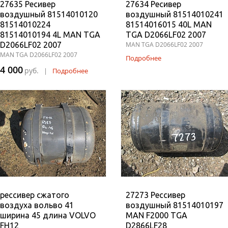
27635 Ресивер
27634 Ресивер
воздушный 81514010120
воздушный 81514010241
81514010224
81514016015 40L MAN
81514010194 4L MAN TGA
TGA D2066LF02 2007
D2066LF02 2007
MAN TGA D2066LF02 2007
MAN TGA D2066LF02 2007
Подробнее
4 000
руб.
|
Подробнее
рессивер сжатого
27273 Рессивер
воздуха вольво 41
воздушный 81514010197
ширина 45 длина VOLVO
MAN F2000 TGA
FH12
D2866LF28