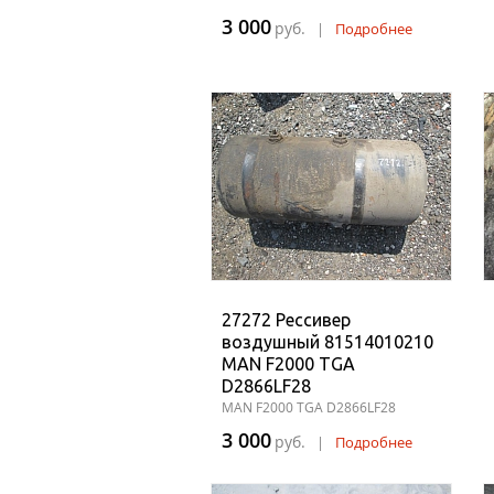
3 000
руб.
|
Подробнее
27272 Рессивер
воздушный 81514010210
MAN F2000 TGA
D2866LF28
MAN F2000 TGA D2866LF28
3 000
руб.
|
Подробнее