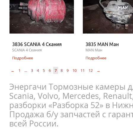
3836 SCANIA 4 Скания
3835 MAN Ман
SCANIA 4 Скания
MAN Ман
Подробнее
Подробнее
←
1
...
3
4
5
6
7
8
9
10
11
12
→
Энергачи Тормозные камеры д
Scania, Volvo, Mercedes, Renault
разборки «Разборка 52» в Ниж
Продажа б/у запчастей с гаран
всей России.