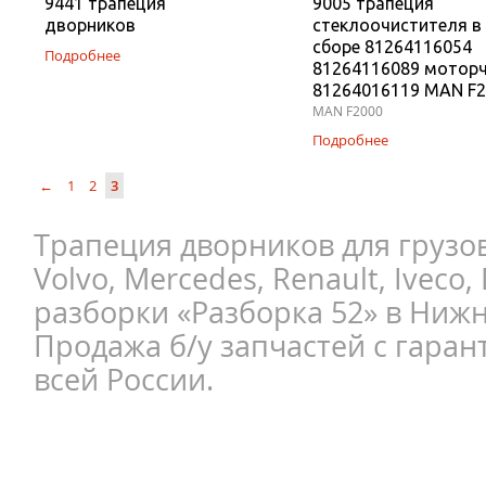
9441 трапеция
9005 трапеция
дворников
стеклоочистителя в
сборе 81264116054
Подробнее
81264116089 мотор
81264016119 MAN F
MAN F2000
Подробнее
←
1
2
3
Трапеция дворников для грузов
Volvo, Mercedes, Renault, Iveco,
разборки «Разборка 52» в Ниж
Продажа б/у запчастей с гаран
всей России.