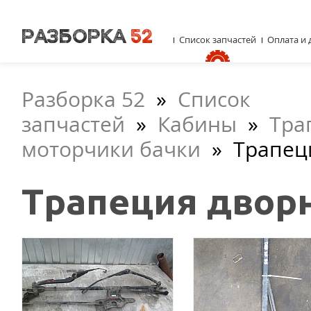
Список запчастей
Оплата и 
Разборка 52
»
Список
запчастей
»
Кабины
»
Тра
моторчики бачки
»
Трапец
Трапеция двор