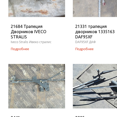
21684 Трапеция
21331 трапеция
Дворников IVECO
дворников 1335163
STRALIS
DAF95XF
Iveco Stralis Ивеко стралис
DAF95XF ДАФ
Подробнее
Подробнее