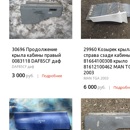
30696 Продолжение
29960 Козырек крыл
крыла кабины правый
справа сзади кабин
0083118 DAF85CF даф
81664100308 крыло
DAF85CF даф
81612100462 MAN T
2003
3 000
руб.
|
Подробнее
MAN TGA 2003
6 000
руб.
|
Подробн