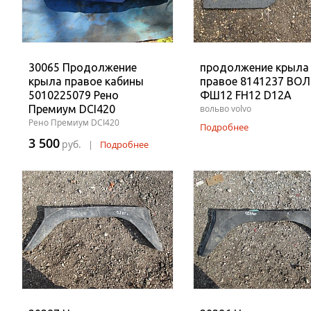
30065 Продолжение
продолжение крыла
крыла правое кабины
правое 8141237 ВО
5010225079 Рено
ФШ12 FH12 D12A
Премиум DCI420
вольво volvo
Рено Премиум DCI420
Подробнее
3 500
руб.
|
Подробнее