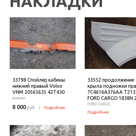
НАКЛАДКИ
33798 Спойлер кабины
33552 продолжение
нижний правый Volvo
крыла подножки пр
VNM 20565635 42T430
7C4616A376AA T213
вольво
FORD CARGO 1838N 
FORD CARGO
8 000
руб.
|
Подробнее
Подробнее