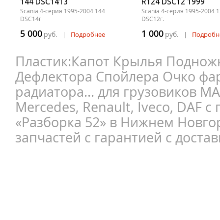
144 DSC1413
R124 DSC12 1999
Scania 4-серия 1995-2004 144
Scania 4-серия 1995-2004 
DSC14г
DSC12г.
5 000
1 000
руб.
руб.
|
Подробнее
|
Подробн
Пластик:Капот Крылья Поднож
Дефлектора Спойлера Очко фа
радиатора... для грузовиков MAN
Mercedes, Renault, Iveco, DAF с
«Разборка 52» в Нижнем Новго
запчастей с гарантией с достав