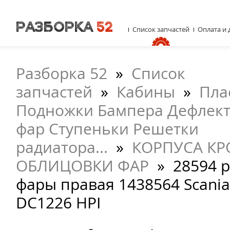
Список запчастей
Оплата и 
Разборка 52
»
Список
запчастей
»
Кабины
»
Пла
Подножки Бампера Дефлект
фар Ступеньки Решетки
радиатора...
»
КОРПУСА К
ОБЛИЦОВКИ ФАР
»
28594 
фары правая 1438564 Scania
DC1226 HPI