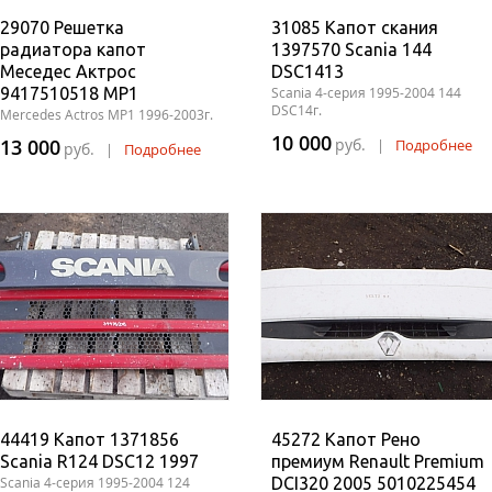
29070 Решетка
31085 Капот скания
радиатора капот
1397570 Scania 144
Меседес Актрос
DSC1413
9417510518 MP1
Scania 4-серия 1995-2004 144
DSC14г.
Mercedes Actros MP1 1996-2003г.
10 000
13 000
руб.
|
Подробнее
руб.
|
Подробнее
44419 Капот 1371856
45272 Капот Рено
Scania R124 DSC12 1997
премиум Renault Premium
Scania 4-серия 1995-2004 124
DCI320 2005 5010225454