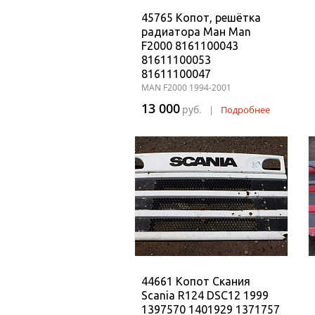
45765 Копот, решётка
радиатора Ман Man
F2000 8161100043
81611100053
81611100047
MAN F2000 1994-2001
13 000
руб.
|
Подробнее
44661 Копот Скания
Scania R124 DSC12 1999
1397570 1401929 1371757