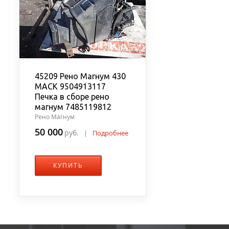
45209 Рено Магнум 430
MACK 9504913117
Печка в сборе рено
магнум 7485119812
Рено Магнум
50 000
руб.
|
Подробнее
КУПИТЬ