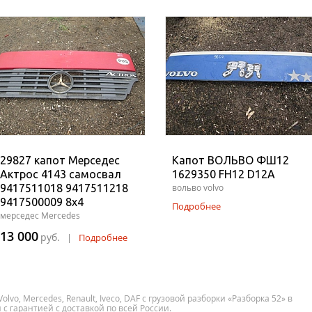
29827 капот Мерседес
Капот ВОЛЬВО ФШ12
Актрос 4143 самосвал
1629350 FH12 D12A
9417511018 9417511218
вольво volvo
9417500009 8x4
Подробнее
мерседес Mercedes
13 000
руб.
|
Подробнее
olvo, Mercedes, Renault, Iveco, DAF с грузовой разборки «Разборка 52» в
с гарантией с доставкой по всей России.