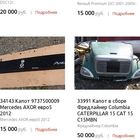
DSC12г.
Renault Premium DCI 2001-2005г.
20 000
руб.
15 000
|
Подробнее
руб.
|
Подробнее
34143 Капот 9737500009
33991 Капот в сборе
Mercedes AXOR евро5
Фредлайнер Columbia
2012
CATERPILLAR 15 CAT 15
Mercedes AXOR евро5 2012
C15MBN
Фредлайнер Columbia
15 000
руб.
|
Подробнее
50 000
руб.
|
Подробнее