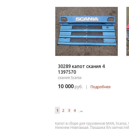
30289 капот скания 4
1397570
скания Scania
10 000
руб.
|
Подробнее
1
2
3
4
→
Капот в сборе для грузовиков MAN, Scania, V
Нижнем Новгороде. Продажа б/у запчастей 