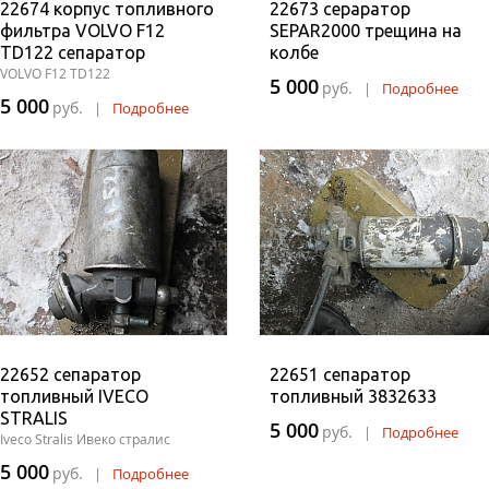
22674 корпус топливного
22673 сераратор
фильтра VOLVO F12
SEPAR2000 трещина на
TD122 сепаратор
колбе
VOLVO F12 TD122
5 000
руб.
|
Подробнее
5 000
руб.
|
Подробнее
22652 сепаратор
22651 сепаратор
топливный IVECO
топливный 3832633
STRALIS
5 000
руб.
|
Подробнее
Iveco Stralis Ивеко стралис
5 000
руб.
|
Подробнее