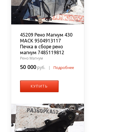
45209 Рено Магнум 430
MACK 9504913117
Печка в сборе рено
магнум 7485119812
Рено Магнум
50 000
руб.
|
Подробнее
КУПИТЬ