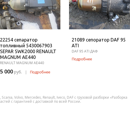
22254 сепаратор
21089 сепоратор DAF 95
топливный 5430067903
ATI
SEPAR SWK2000 RENAULT
DAF 95 ATI ДАФ
MAGNUM AE440
Подробнее
RENAULT MAGNUM AE440
5 000
руб.
|
Подробнее
ania, Volvo, Mercedes, Renault, Iveco, DAF с грузовой разборки «Разборка
астей с гарантией с доставкой по всей России.