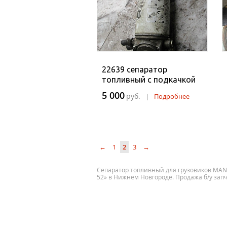
22639 сепаратор
топливный с подкачкой
5 000
руб.
|
Подробнее
←
1
2
3
→
Сепаратор топливный для грузовиков MAN, Sc
52» в Нижнем Новгороде. Продажа б/у запч