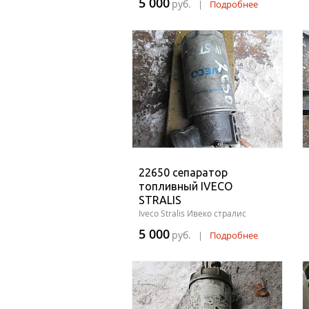
5 000
руб.
|
Подробнее
22650 сепаратор
топливный IVECO
STRALIS
Iveco Stralis Ивеко стралис
5 000
руб.
|
Подробнее