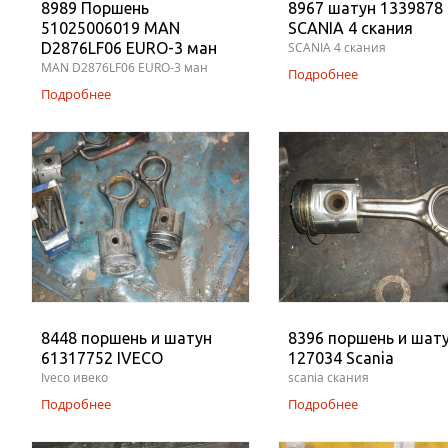
8989 Поршень
8967 шатун 1339878
51025006019 MAN
SCANIA 4 скания
D2876LF06 EURO-3 ман
SCANIA 4 скания
MAN D2876LF06 EURO-3 ман
Подробнее
Подробнее
8448 поршень и шатун
8396 поршень и шат
61317752 IVECO
127034 Scania
Iveco ивеко
scania скания
Подробнее
Подробнее