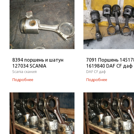
8394 поршень и шатун
7091 Поршень 14517
127034 SCANIA
1619840 DAF CF даф
Scania скания
DAF CF даф
Подробнее
Подробнее