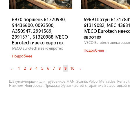
6970 поршень 61320980,
6969 Шатун 6131784
94436600, 0093500,
61319082, MEC 43631
A350947, 2991569,
IVECO Eurotech ивек
2991571, 61320988 IVECO
евротех
Eurotech ивеко евротех
IVECO Eurotech ивеко евро
IVECO Eurotech ивеко евротех
Подробнее
Подробнее
←
1
2
3
4
5
6
7
8
9
10
→
Шатуны+поршня для грузовиков MAN, Scania, Volvo, Mercedes, Renault, 
Нижнем Новгороде. Продажа б/у запчастей с гарантией с доставкой п