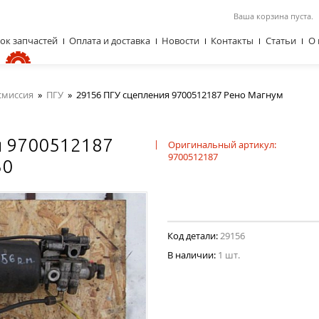
Ваша корзина пуста.
ок запчастей
Оплата и доставка
Новости
Контакты
Статьи
О 
смиссия
»
ПГУ
»
29156 ПГУ сцепления 9700512187 Рено Магнум
я 9700512187
|
Оригинальный артикул:
9700512187
30
Код детали:
29156
В наличии:
1 шт.