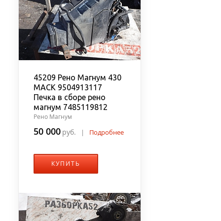
45209 Рено Магнум 430
MACK 9504913117
Печка в сборе рено
магнум 7485119812
Рено Магнум
50 000
руб.
|
Подробнее
КУПИТЬ