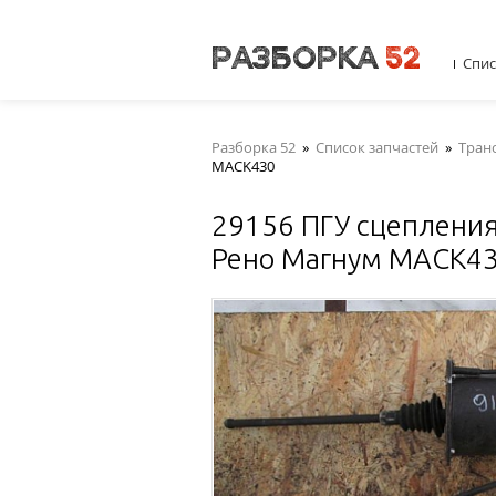
Спис
Разборка 52
»
Список запчастей
»
Тран
MACK430
29156 ПГУ сцеплени
Рено Магнум MACK4