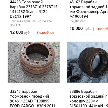
44423 Тормозной
45162 Барабан
барабан 2378716 2378715
тормозной задний 1
1414152 Scania R124
мм Фредлайнер Арг
DSC12 1997
M1900194
Scania 4-серия 1995-2004 124
Freightliner
DSC12г.
10 000
руб.
|
Подроб
12 000
руб.
|
Подробнее
33545 Барабан
33886 Барабан
тормозной передний
тормозной задний 
9C461125AD T198899
колодку 220мм
FORD CARGO 1838N 2011
81501100144 MAN 19