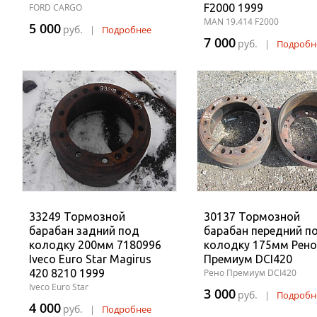
FORD CARGO
F2000 1999
MAN 19.414 F2000
5 000
руб.
|
Подробнее
7 000
руб.
|
Подробн
33249 Тормозной
30137 Тормозной
барабан задний под
барабан передний п
колодку 200мм 7180996
колодку 175мм Рено
Iveco Euro Star Magirus
Премиум DCI420
420 8210 1999
Рено Премиум DCI420
Iveco Euro Star
3 000
руб.
|
Подробн
4 000
руб.
|
Подробнее