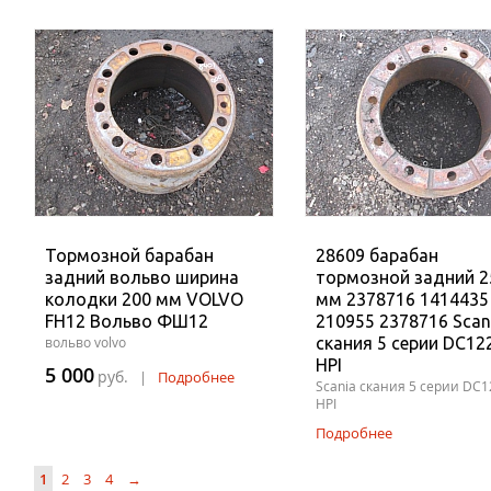
Тормозной барабан
28609 барабан
задний вольво ширина
тормозной задний 2
колодки 200 мм VOLVO
мм 2378716 1414435
FH12 Вольво ФШ12
210955 2378716 Scan
вольво volvo
скания 5 серии DC12
HPI
5 000
руб.
|
Подробнее
Scania скания 5 серии DC1
HPI
Подробнее
1
2
3
4
→