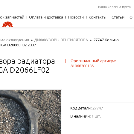
Ваша корзина пуста.
ок запчастей
Оплата и доставка
Новости
Контакты
Статьи
О 
ема охлаждения
»
ДИФФУЗОРЫ ВЕНТИЛЯТОРА
»
27747 Кольцо
TGA D2066LF02 2007
зора радиатора
|
Оригинальный артикул:
81066200135
GA D2066LF02
Код детали:
27747
В наличии:
1 шт.