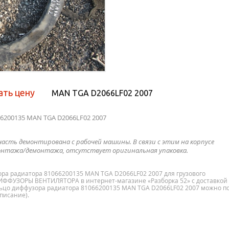
ать цену
MAN TGA D2066LF02 2007
66200135 MAN TGA D2066LF02 2007
часть демонтирована с рабочей машины. В связи с этим на корпусе
нтажа/демонтажа, отсутствует оригинальная упаковка.
ора радиатора 81066200135 MAN TGA D2066LF02 2007 для грузового
ИФФУЗОРЫ ВЕНТИЛЯТОРА в интернет-магазине «Разборка 52» с доставкой
ольцо диффузора радиатора 81066200135 MAN TGA D2066LF02 2007 можно п
описание).