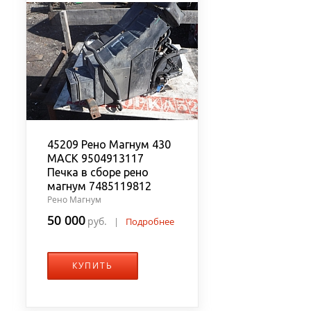
45209 Рено Магнум 430
MACK 9504913117
Печка в сборе рено
магнум 7485119812
Рено Магнум
50 000
руб.
|
Подробнее
КУПИТЬ