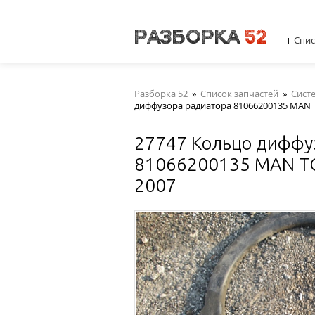
Спис
Разборка 52
»
Список запчастей
»
Сист
диффузора радиатора 81066200135 MAN 
27747 Кольцо диффу
81066200135 MAN T
2007