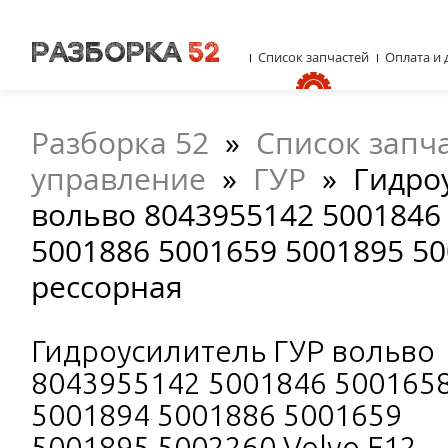
Список запчастей
Оплата и 
Разборка 52
»
Список запч
управление
»
ГУР
»
Гидро
вольво 8043955142 5001846
5001886 5001659 5001895 50
рессорная
Гидроусилитель ГУР вольво
8043955142 5001846 500165
5001894 5001886 5001659
5001895 5002260 Volvo F12