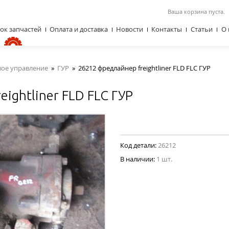
Ваша корзина пуста.
ок запчастей
Оплата и доставка
Новости
Контакты
Статьи
О 
вое управление
»
ГУР
»
26212 фредлайнер freightliner FLD FLC ГУР
ightliner FLD FLC ГУР
Код детали:
26212
В наличии:
1 шт.