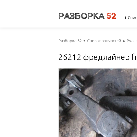
Спис
Разборка 52
»
Список запчастей
»
Руле
26212 фредлайнер fre