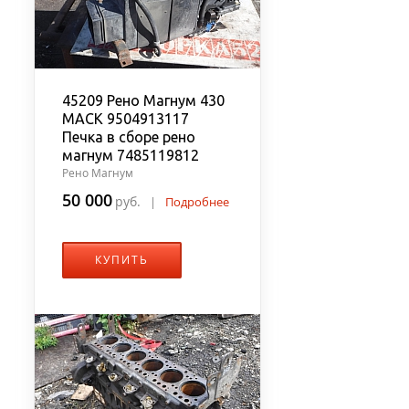
45209 Рено Магнум 430
MACK 9504913117
Печка в сборе рено
магнум 7485119812
Рено Магнум
50 000
руб.
|
Подробнее
КУПИТЬ