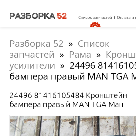
Список запчастей
Оплата и 
Разборка 52
»
Список
запчастей
»
Рама
»
Кронш
усилители
»
24496 814161
бампера правый MAN TGA 
24496 81416105484 Кронштейн
бампера правый MAN TGA Ман