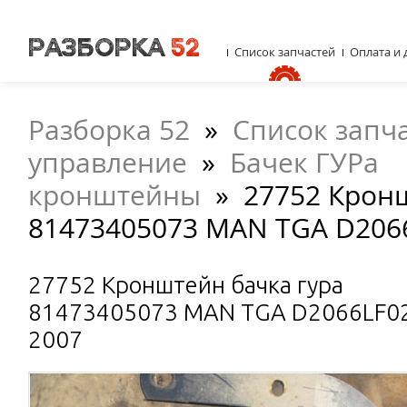
Список запчастей
Оплата и 
Разборка 52
»
Список запч
управление
»
Бачек ГУРа
кронштейны
»
27752 Крон
81473405073 MAN TGA D206
27752 Кронштейн бачка гура
81473405073 MAN TGA D2066LF0
2007