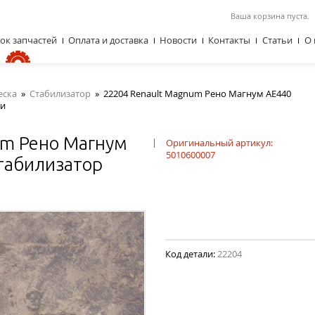
Ваша корзина пуста.
ок запчастей
Оплата и доставка
Новости
Контакты
Статьи
О 
еска
»
Стабилизатор
»
22204 Renault Magnum Рено Магнум AE440
ки
um Рено Магнум
|
Оригинальный артикул:
5010600007
табилизатор
Код детали:
22204