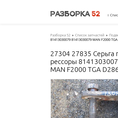
Спис
Разборка 52
»
Список запчастей
»
Подв
81413030079 81413030079 MAN F2000 TGA
27304 27835 Серьга
рессоры 814130300
MAN F2000 TGA D28