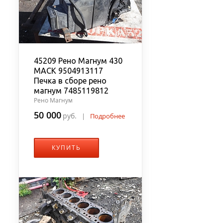
45209 Рено Магнум 430
MACK 9504913117
Печка в сборе рено
магнум 7485119812
Рено Магнум
50 000
руб.
|
Подробнее
КУПИТЬ