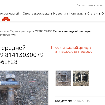
Ваша корзина пуста.
ок запчастей
Оплата и доставка
Новости
Контакты
Статьи
О 
еска
»
Серьга рессор
»
27304 27835 Серьга передней рессоры
 D2866LF28
 передней
|
Оригинальный артикул:
81413030079 81413030079
79 81413030079
66LF28
Код детали:
27304 27835