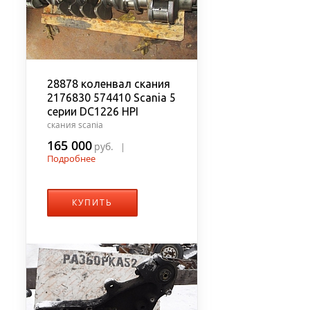
28878 коленвал скания
2176830 574410 Scania 5
серии DC1226 HPI
скания scania
165 000
руб.
|
Подробнее
КУПИТЬ