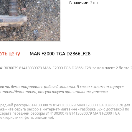
В наличии:
3 шт.
ать цену
MAN F2000 TGA D2866LF28
413030079 81413030079 MAN F2000 TGA D2866LF28 за комплект 2 болта 
часть демонтирована с рабочей машины. В связи с этим на корпусе
нтажа/демонтажа, отсутствует оригинальная упаковка.
передней рессоры 81413030079 81413030079 MAN F2000 TGA D2866LF28 для
кажите серьга рессор в интернет-магазине «Разборка 52» с доставкой по
5 Серьга передней рессоры 81413030079 81413030079 MAN F2000 TGA
актеристики, фото, описание).