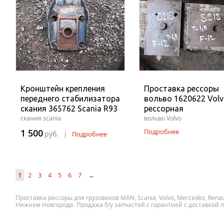
Кронштейн крепления
Проставка рессоры
переднего стабилизатора
вольво 1620622 Volv
скания 365762 Scania R93
рессорная
скания scania
вольво Volvo
1 500
Подробнее
руб.
|
Подробнее
1
2
3
4
5
6
7
→
Проставка рессоры для грузовиков MAN, Scania, Volvo, Mercedes, Renaul
Нижнем Новгороде. Продажа б/у запчастей с гарантией с доставкой п