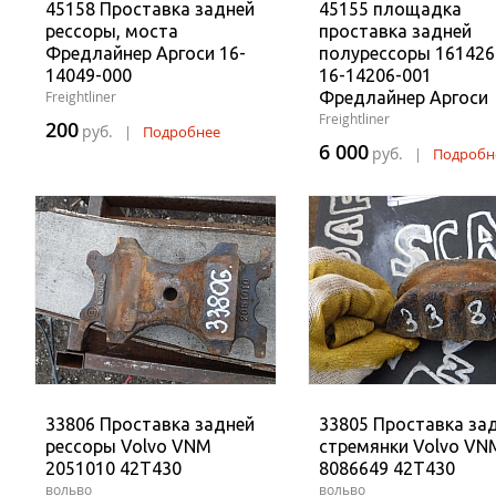
45158 Проставка задней
45155 площадка
рессоры, моста
проставка задней
Фредлайнер Аргоси 16-
полурессоры 161426
14049-000
16-14206-001
Freightliner
Фредлайнер Аргоси
Freightliner
200
руб.
|
Подробнее
6 000
руб.
|
Подробн
33806 Проставка задней
33805 Проставка за
рессоры Volvo VNM
стремянки Volvo VN
2051010 42T430
8086649 42T430
вольво
вольво