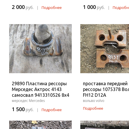
2 000
1 000
руб.
руб.
|
Подробнее
|
Подробн
29890 Пластина рессоры
проставка передней
Мерседес Актрос 4143
рессоры 1075378 Во
самосвал 9413310526 8x4
FH12 D12A
мерседес Mercedes
вольво volvo
1 500
Подробнее
руб.
|
Подробнее