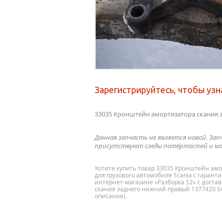
Зарегистрируйтесь, чтобы узн
33035 Кронштейн амортизатора скания з
Данная запчасть не является новой. Зап
присутствуют следы потёртостей и мо
Хотите купить товар 33035 Кронштейн амо
для грузового автомобиля Scania с гаран
интернет-магазине «Разборка 52» с доста
скания заднего нижний правый 1377420 Sc
описание).