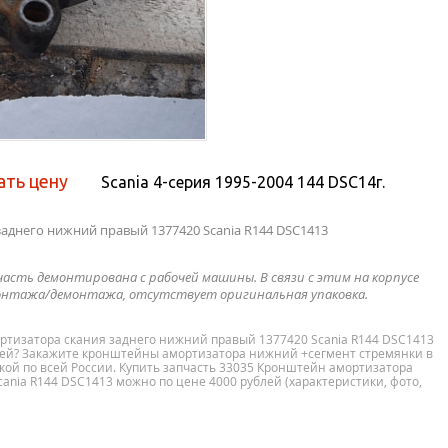
ать цену
Scania 4-серия 1995-2004 144 DSC14г.
аднего нижний правый 1377420 Scania R144 DSC1413
часть демонтирована с рабочей машины. В связи с этим на корпусе
нтажа/демонтажа, отсутствует оригинальная упаковка.
ртизатора скания заднего нижний правый 1377420 Scania R144 DSC1413
тией? Закажите кронштейны амортизатора нижний +сегмент стремянки в
вкой по всей России. Купить запчасть 33035 Кронштейн амортизатора
ania R144 DSC1413 можно по цене 4000 рублей (характеристики, фото,