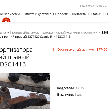
Ваша корзина пуста.
ок запчастей
Оплата и доставка
Новости
Контакты
Статьи
О 
еска
»
Кронштейны амортизатора нижний +сегмент стремянки
»
3303
 нижний правый 1377420 Scania R144 DSC1413
ортизатора
|
Оригинальный артикул: 1377420
ний правый
 DSC1413
Код детали:
33035
В наличии:
1 шт.