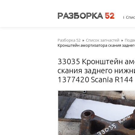
Спис
Разборка 52
»
Список запчастей
»
Подв
Кронштейн амортизатора скания заднего
33035 Кронштейн ам
скания заднего ниж
1377420 Scania R144