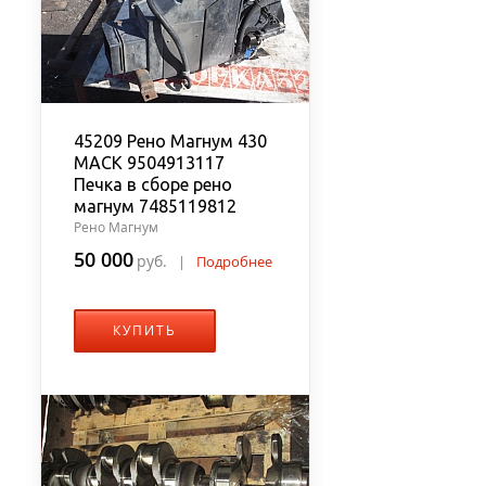
45209 Рено Магнум 430
MACK 9504913117
Печка в сборе рено
магнум 7485119812
Рено Магнум
50 000
руб.
|
Подробнее
КУПИТЬ