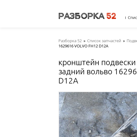
Спис
Разборка 52
»
Список запчастей
»
Подве
1629616 VOLVO FH12 D12A
кронштейн подвески
задний вольво 1629
D12A