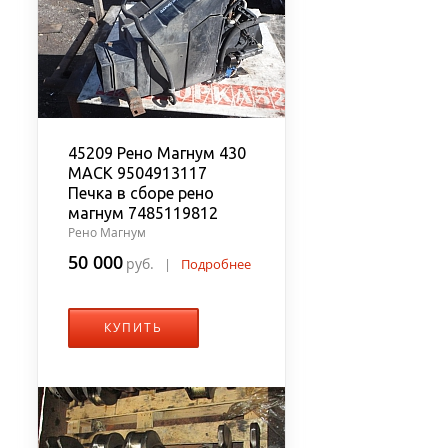
45209 Рено Магнум 430
MACK 9504913117
Печка в сборе рено
магнум 7485119812
Рено Магнум
50 000
руб.
|
Подробнее
КУПИТЬ