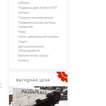
кабины
Подвеска двигателя и КПП
Оптика
Тормоза механические
Пневматическая система
тормозов
Рама
Насос центральной смазки
Сёдла
Дополнительное
оборудование
Выключатель массы
Колёса
ВЫГОДНАЯ ЦЕНА
по
не