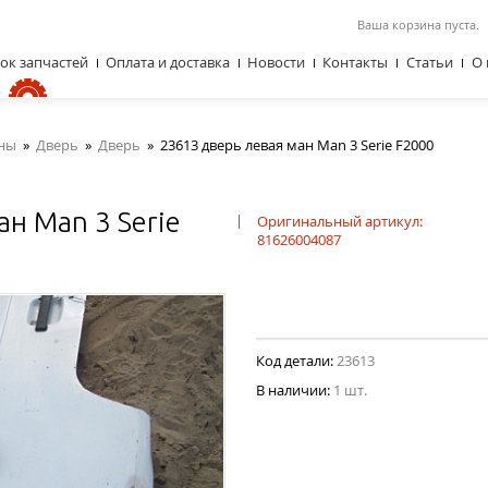
Ваша корзина пуста.
ок запчастей
Оплата и доставка
Новости
Контакты
Статьи
О 
ны
»
Дверь
»
Дверь
»
23613 дверь левая ман Man 3 Serie F2000
н Man 3 Serie
|
Оригинальный артикул:
81626004087
Код детали:
23613
В наличии:
1 шт.