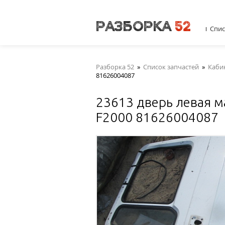
Спис
Разборка 52
»
Список запчастей
»
Каби
81626004087
23613 дверь левая ма
F2000 81626004087