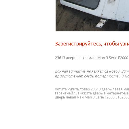
Зарегистрируйтесь, чтобы узн
23613 дверь левая ман Man 3 Serie F200
Данная запчасть не является новой. Зап
присутствуют следы потёртостей и мо
Хотите купить товар 23613 дверь левая ма
гарантией? Закажите дверь в интернет-маг
дверь левая ман Man 3 Serie F2000 816260