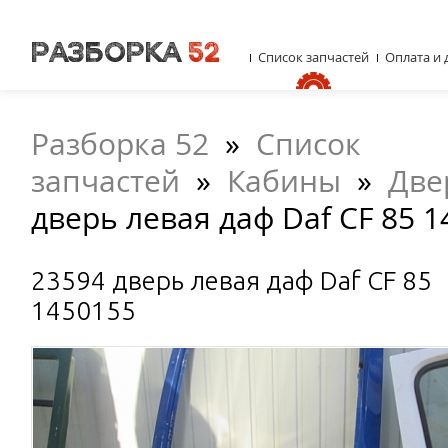
Список запчастей
Оплата и 
Разборка 52
»
Список
запчастей
»
Кабины
»
Две
дверь левая даф Daf CF 85 
23594 дверь левая даф Daf CF 85
1450155