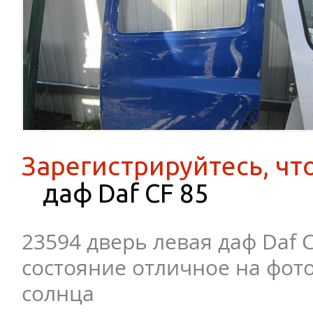
Зарегистрируйтесь, чт
даф Daf CF 85
23594 дверь левая даф Daf C
состояние отличное на фот
солнца