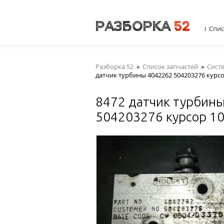
Спис
Разборка 52
»
Список запчастей
»
Сист
датчик турбины 4042262 504203276 курсо
8472 датчик турбин
504203276 курсор 10