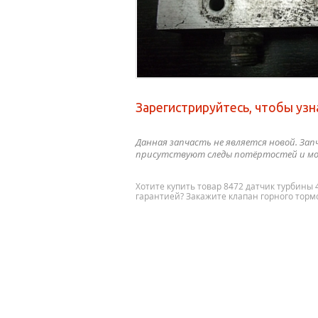
Зарегистрируйтесь, чтобы узн
Данная запчасть не является новой. Зап
присутствуют следы потёртостей и мо
Хотите купить товар 8472 датчик турбины 4
гарантией? Закажите клапан горного тормо