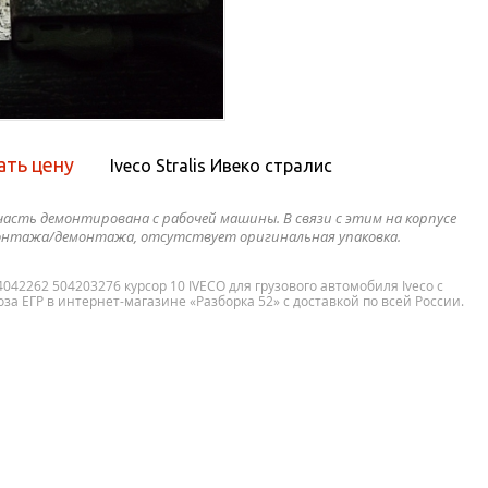
ать цену
Iveco Stralis Ивеко стралис
часть демонтирована с рабочей машины. В связи с этим на корпусе
нтажа/демонтажа, отсутствует оригинальная упаковка.
042262 504203276 курсор 10 IVECO для грузового автомобиля Iveco с
за ЕГР в интернет-магазине «Разборка 52» с доставкой по всей России.