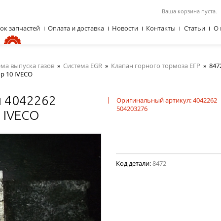
Ваша корзина пуста.
ок запчастей
Оплата и доставка
Новости
Контакты
Статьи
О 
ема выпуска газов
»
Система EGR
»
Клапан горного тормоза ЕГР
»
847
р 10 IVECO
ы 4042262
|
Оригинальный артикул: 4042262
504203276
 IVECO
Код детали:
8472