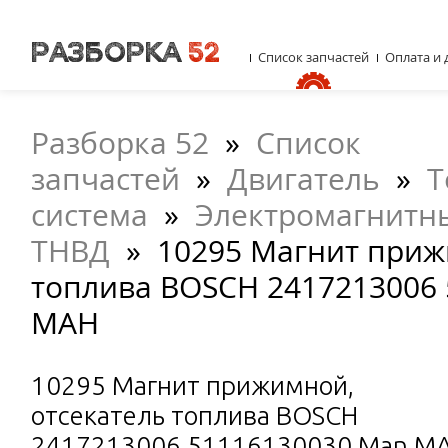
Список запчастей
Оплата и 
Разборка 52
»
Список
запчастей
»
Двигатель
»
Т
система
»
Электромагнитн
ТНВД
»
10295 Магнит приж
топлива BOSCH 2417213006
МАН
10295 Магнит прижимной,
отсекатель топлива BOSCH
2417213006 51116130030 Man М