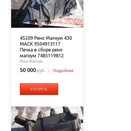
45209 Рено Магнум 430
MACK 9504913117
Печка в сборе рено
магнум 7485119812
Рено Магнум
50 000
руб.
|
Подробнее
КУПИТЬ