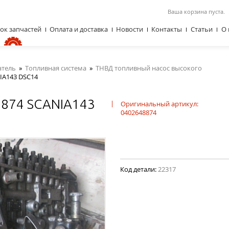
Ваша корзина пуста.
ок запчастей
Оплата и доставка
Новости
Контакты
Статьи
О 
атель
»
Топливная система
»
ТНВД топливный насос высокого
IA143 DSC14
8874 SCANIA143
|
Оригинальный артикул:
0402648874
Код детали:
22317