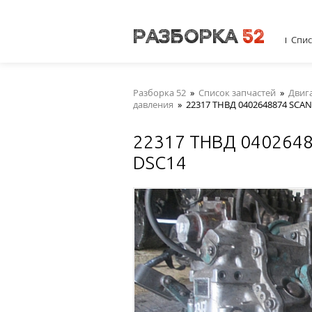
Спис
Разборка 52
»
Список запчастей
»
Двиг
давления
»
22317 ТНВД 0402648874 SCAN
22317 ТНВД 040264
DSC14