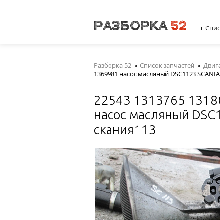
Спис
Разборка 52
»
Список запчастей
»
Двиг
1369981 насос масляный DSC1123 SCANIA
22543 1313765 1318
насос масляный DSC
скания113