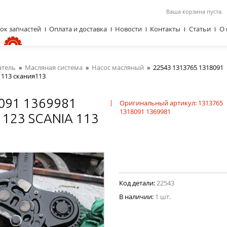
Ваша корзина пуста.
ок запчастей
Оплата и доставка
Новости
Контакты
Статьи
О 
атель
»
Масляная система
»
Насос масляный
»
22543 1313765 1318091
 113 скания113
091 1369981
|
Оригинальный артикул: 1313765
1318091 1369981
1123 SCANIA 113
Код детали:
22543
В наличии:
1 шт.