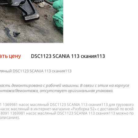
ать цену
DSC1123 SCANIA 113 скания113
сляный DSC1123 SCANIA 113 скания113
часть демонтирована с рабочей машины. В связи с этим на корпусе
нтажа/демонтажа, отсутствует оригинальная упаковка.
91 1369981 насос масляный DSC1123 SCANIA 113 скания113 для грузового
насос масляный в интернет-магазине «Разборка 52» с доставкой по всей
318091 1369981 насос масляный DSC1123 SCANIA 113 скания113 можно по
 описание).