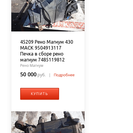
45209 Рено Магнум 430
MACK 9504913117
Печка в сборе рено
магнум 7485119812
Рено Магнум
50 000
руб.
|
Подробнее
КУПИТЬ