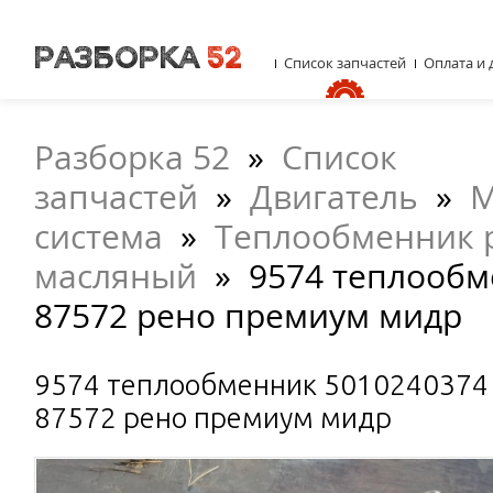
Список запчастей
Оплата и 
Разборка 52
»
Список
запчастей
»
Двигатель
»
М
система
»
Теплообменник 
масляный
»
9574 теплообм
87572 рено премиум мидр
9574 теплообменник 5010240374
87572 рено премиум мидр