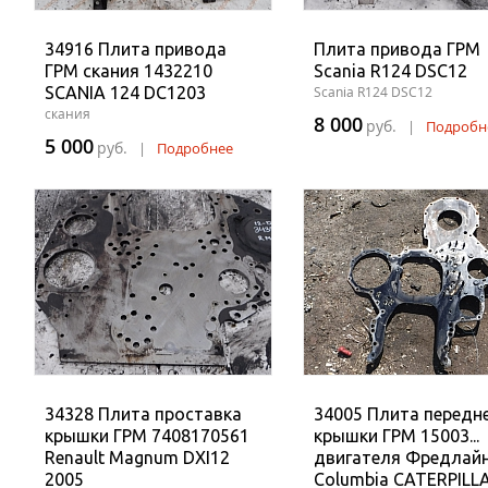
34916 Плита привода
Плита привода ГРМ
ГРМ скания 1432210
Scania R124 DSC12
SCANIA 124 DC1203
Scania R124 DSC12
скания
8 000
руб.
|
Подробн
5 000
руб.
|
Подробнее
34328 Плита проставка
34005 Плита передн
крышки ГРМ 7408170561
крышки ГРМ 15003...
Renault Magnum DXI12
двигателя Фредлай
2005
Columbia CATERPILL