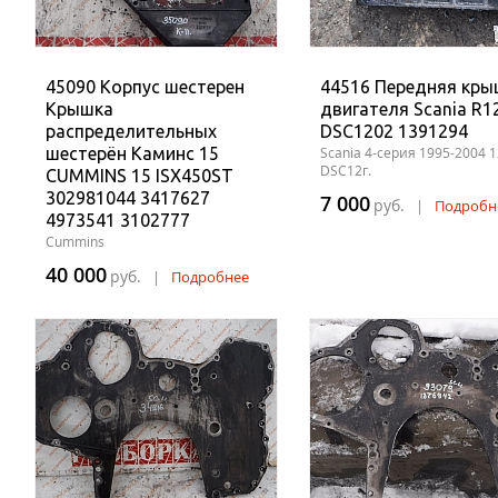
45090 Корпус шестерен
44516 Передняя кры
Крышка
двигателя Scania R1
распределительных
DSC1202 1391294
шестерён Каминс 15
Scania 4-серия 1995-2004 
DSC12г.
CUMMINS 15 ISX450ST
302981044 3417627
7 000
руб.
|
Подробн
4973541 3102777
Cummins
40 000
руб.
|
Подробнее