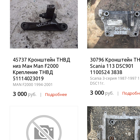
45737 Кронштейн ТНВД
30796 Кронштейн Т
низ Ман Man F2000
Scania 113 DSC901
Крепление ТНВД
1100524 3838
51114023019
Scania 3-серия 1987-1997 
DSC11г.
MAN F2000 1994-2001
3 000
3 000
руб.
|
Подробн
руб.
|
Подробнее