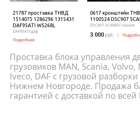
21787 проставка ТНВД
0617 кронштейн ТН
1514075 1286296 1315431
1100524 DSC907 SCA
DAF95ATI WS268L
DSC907 SCANIA3 скания
DAF95ATI даф
3 000
руб.
|
Подробн
Подробнее
Проставка блока управления д
грузовиков MAN, Scania, Volvo, 
Iveco, DAF с грузовой разборки
Нижнем Новгороде. Продажа б/
гарантией с доставкой по всей 