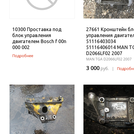
10300 Проставка под
27661 Кронштейн бл
блок управления
управления двигате
двигателем Bosch f 00n
51116403034
000 002
51116406014 MAN T
D2066LF02 2007
Подробнее
MAN TGA D2066LF02 2007
3 000
руб.
|
Подробн