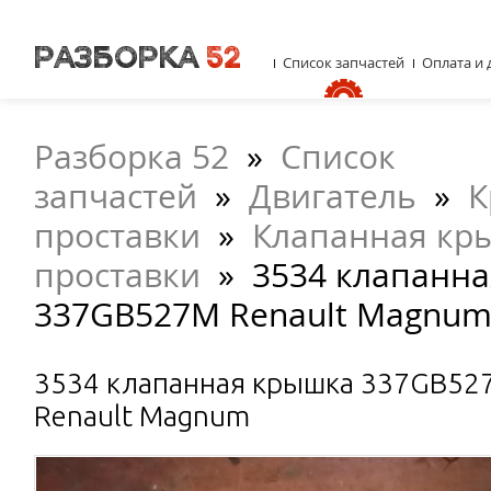
Список запчастей
Оплата и 
Разборка 52
»
Список
запчастей
»
Двигатель
»
К
проставки
»
Клапанная кр
проставки
»
3534 клапанн
337GB527M Renault Magnu
3534 клапанная крышка 337GB52
Renault Magnum