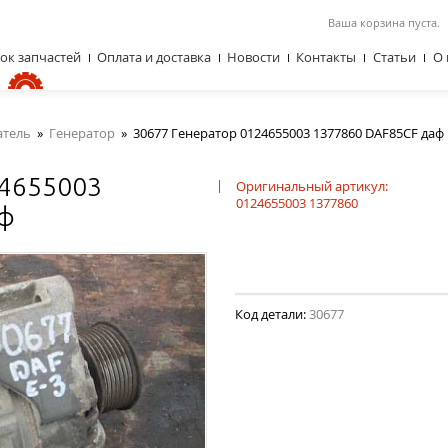
Ваша корзина пуста.
ок запчастей
Оплата и доставка
Новости
Контакты
Статьи
О 
атель
»
Генератор
»
30677 Генератор 0124655003 1377860 DAF85CF даф
24655003
|
Оригинальный артикул:
0124655003 1377860
аф
Код детали:
30677