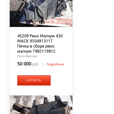
45209 Рено Магнум 430
MACK 9504913117
Печка в сборе рено
магнум 7485119812
Рено Магнум
50 000
руб.
|
Подробнее
КУПИТЬ