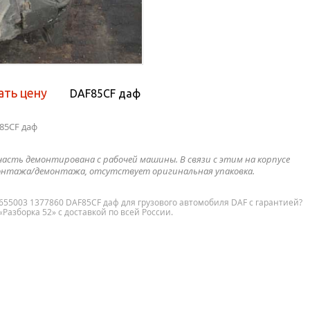
ать цену
DAF85CF даф
85CF даф
часть демонтирована с рабочей машины. В связи с этим на корпусе
нтажа/демонтажа, отсутствует оригинальная упаковка.
4655003 1377860 DAF85CF даф для грузового автомобиля DAF с гарантией?
Разборка 52» с доставкой по всей России.