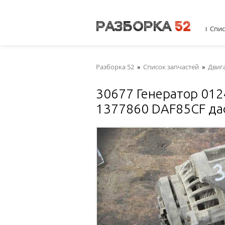
Спис
Разборка 52
»
Список запчастей
»
Двиг
30677 Генератор 01
1377860 DAF85CF д