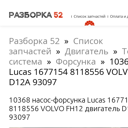
Список запчастей
Оплата и 
Разборка 52
»
Список
запчастей
»
Двигатель
»
Т
система
»
Форсунка
»
1036
Lucas 1677154 8118556 VOL
D12A 93097
10368 насос-форсунка Lucas 1677
8118556 VOLVO FH12 двигатель 
93097